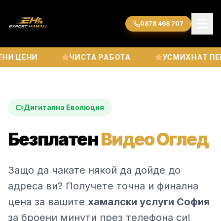
0878 468 707
И ЦЕНИ
ЧИСТА РАБОТА
УСМИХНАТ ПЕР
Дигитална Еволюция
Безплатен
Видео Оглед
Защо да чакате някой да дойде до
адреса ви? Получете точна и финална
цена за вашите
хамалски услуги София
за броени минути през телефона си!