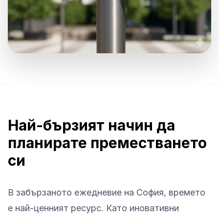
Най-бързият начин да
планирате преместването
си
В забързаното ежедневие на София, времето
е най-ценният ресурс. Като иновативни